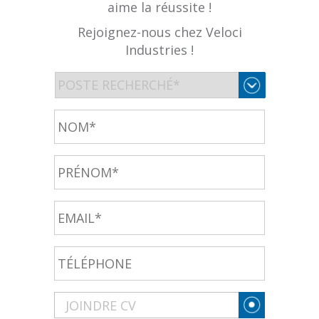
aime la réussite !
Rejoignez-nous chez Veloci
Industries !
Poste
recherché
dans
*
Nom
*
Prénom
Email
*
Téléphone
CV
*
JOINDRE CV