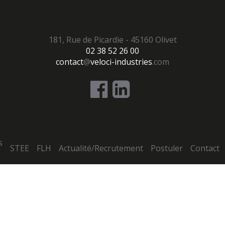
181, Rue de Picardie - 45160 Olivet
02 38 52 26 00
contact
@
veloci-industries
.com
s
STEE
FLH
Actualité/Recrutement
Postuler
Contact